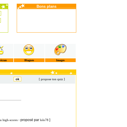
Bons plans
'écran
Blagues
Images
[ propose ton quiz ]
- proposé par
]
u high-scores
lolo78