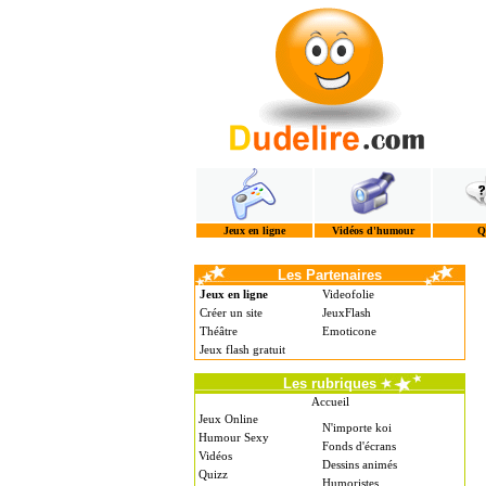
Jeux en ligne
Vidéos d'humour
Q
Les Partenaires
Jeux en ligne
Videofolie
Créer un site
JeuxFlash
Théâtre
Emoticone
Jeux flash gratuit
Les rubriques
Accueil
Jeux Online
N'importe koi
Humour Sexy
Fonds d'écrans
Vidéos
Dessins animés
Quizz
Humoristes