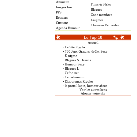
Annuaire
&
Films
Séries
Images fun
Blagues
PPS
Zone membres
Bétisiers
Énigmes
Citations
Chansons Paillardes
Agenda Humour
Le Top 10
Accueil
-
Le Site Rigolo
-
780 Jeux Gratuits, drôle, Sexy
-
E-nigme
-
Blagues & Dessins
-
Humour Sexy
-
Blagues-L
-
Cefoo.net
-
Carte-humour
-
Diaporamas Rigolos
-
le portail lapin, humour absur
Voir les autres liens
Ajouter votre site