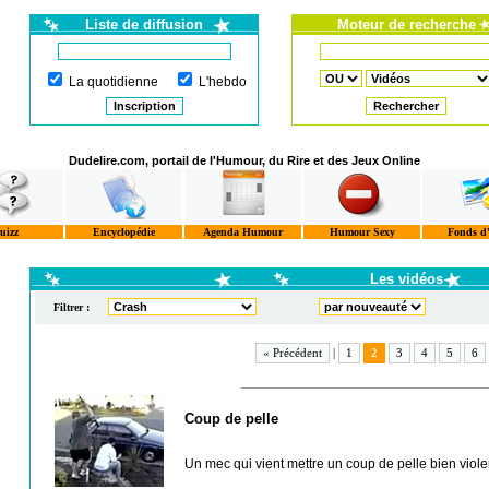
Liste de diffusion
Moteur de recherche
La quotidienne
L'hebdo
Dudelire.com, portail de l'Humour, du Rire et des Jeux Online
uizz
Encyclopédie
Agenda Humour
Humour Sexy
Fonds d
Les vidéos
Filtrer :
« Précédent
|
1
2
3
4
5
6
Coup de pelle
Un mec qui vient mettre un coup de pelle bien violent