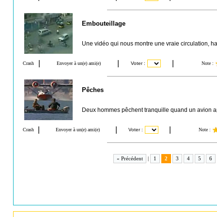
Embouteillage
Une vidéo qui nous montre une vraie circulation, hal
Pêches
Deux hommes pêchent tranquille quand un avion app
« Précédent
|
1
2
3
4
5
6