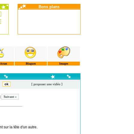
Bons plans
'écran
Blagues
Images
[ proposer une vidéo ]
|
Suivant »
 sur la tête d'un autre.