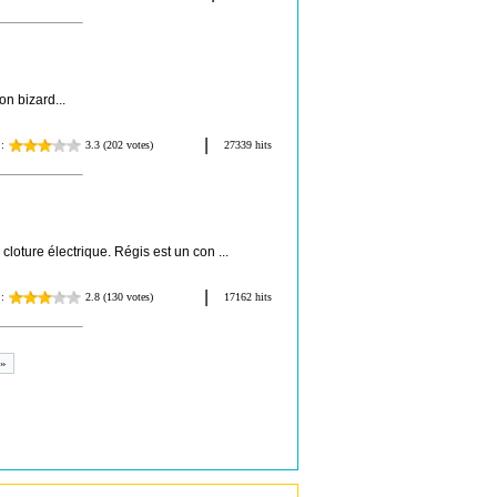
n bizard...
loture électrique. Régis est un con ...
 »