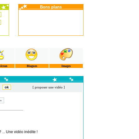
Bons plans
'écran
Blagues
Images
[ proposer une vidéo ]
 »
 ... Une vidéo inédite !