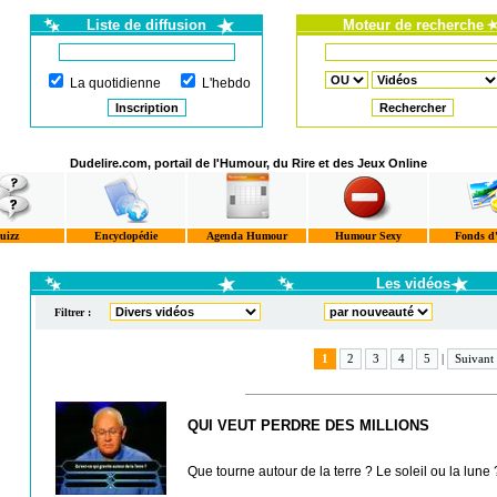
Liste de diffusion
Moteur de recherche
La quotidienne
L'hebdo
Dudelire.com, portail de l'Humour, du Rire et des Jeux Online
uizz
Encyclopédie
Agenda Humour
Humour Sexy
Fonds d
Les vidéos
Filtrer :
1
2
3
4
5
|
Suivant
QUI VEUT PERDRE DES MILLIONS
Que tourne autour de la terre ? Le soleil ou la lune ?