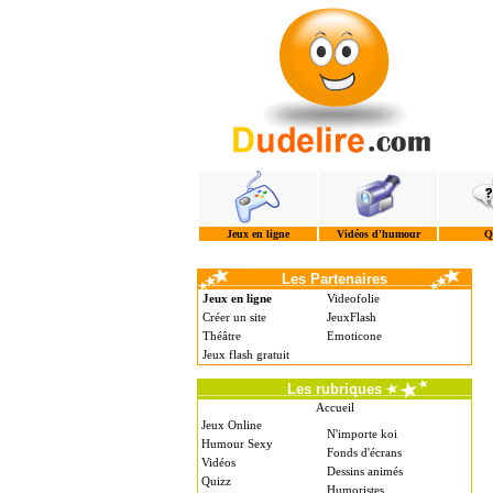
Jeux en ligne
Vidéos d'humour
Q
Les Partenaires
Jeux en ligne
Videofolie
Créer un site
JeuxFlash
Théâtre
Emoticone
Jeux flash gratuit
Les rubriques
Accueil
Jeux Online
N'importe koi
Humour Sexy
Fonds d'écrans
Vidéos
Dessins animés
Quizz
Humoristes