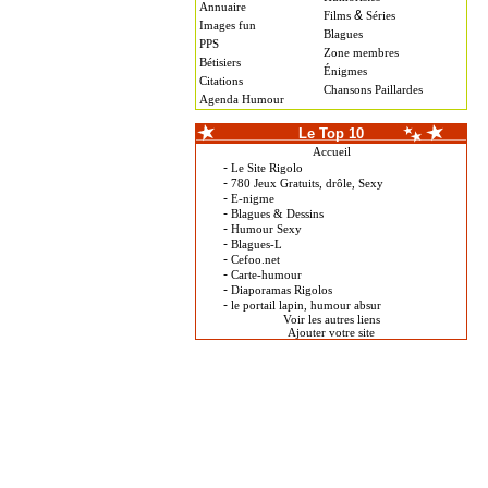
Annuaire
&
Films
Séries
Images fun
Blagues
PPS
Zone membres
Bétisiers
Énigmes
Citations
Chansons Paillardes
Agenda Humour
Le Top 10
Accueil
-
Le Site Rigolo
-
780 Jeux Gratuits, drôle, Sexy
-
E-nigme
-
Blagues & Dessins
-
Humour Sexy
-
Blagues-L
-
Cefoo.net
-
Carte-humour
-
Diaporamas Rigolos
-
le portail lapin, humour absur
Voir les autres liens
Ajouter votre site