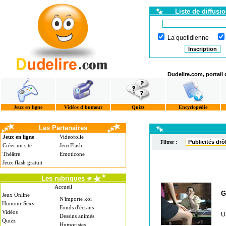
Liste de diffusi
La quotidienne
Dudelire.com, portail
Jeux en ligne
Vidéos d'humour
Quizz
Encyclopédie
Les Partenaires
Jeux en ligne
Videofolie
Filtrer :
Créer un site
JeuxFlash
Théâtre
Emoticone
Jeux flash gratuit
Les rubriques
Accueil
G
Jeux Online
N'importe koi
Humour Sexy
Fonds d'écrans
Vidéos
U
Dessins animés
Quizz
Humoristes