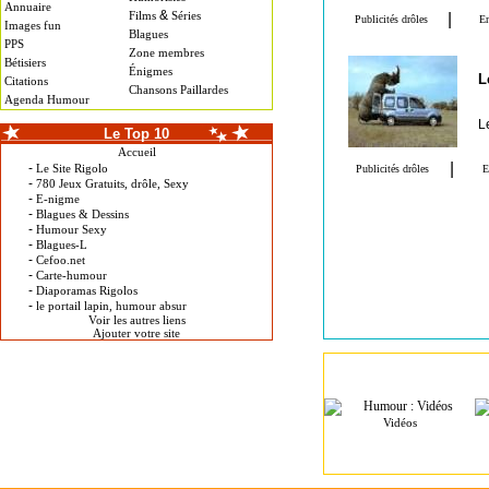
Annuaire
&
Films
Séries
Images fun
Blagues
PPS
Zone membres
Bétisiers
Énigmes
L
Citations
Chansons Paillardes
Agenda Humour
L
Le Top 10
Accueil
-
Le Site Rigolo
-
780 Jeux Gratuits, drôle, Sexy
-
E-nigme
-
Blagues & Dessins
-
Humour Sexy
-
Blagues-L
-
Cefoo.net
-
Carte-humour
-
Diaporamas Rigolos
-
le portail lapin, humour absur
Voir les autres liens
Ajouter votre site
Vidéos