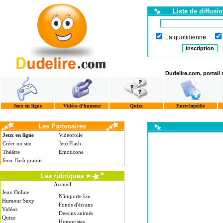
Liste de diffusi
La quotidienne
Dudelire.com, portail
Jeux en ligne
Vidéos d'humour
Quizz
Encyclopédie
Les Partenaires
Jeux en ligne
Videofolie
Créer un site
JeuxFlash
Théâtre
Emoticone
Jeux flash gratuit
Les rubriques
Accueil
Jeux Online
N'importe koi
Humour Sexy
Fonds d'écrans
Vidéos
Dessins animés
Quizz
Humoristes