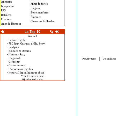
Annuaire
&
Films
Séries
Images fun
Blagues
PPS
Zone membres
Bétisiers
Énigmes
Citations
Chansons Paillardes
Agenda Humour
Le Top 10
Accueil
-
Le Site Rigolo
-
780 Jeux Gratuits, drôle, Sexy
-
E-nigme
-
Blagues & Dessins
-
Humour Sexy
-
Blagues-L
-
Cefoo.net
-
Carte-humour
-
Diaporamas Rigolos
-
le portail lapin, humour absur
Voir les autres liens
Ajouter votre site