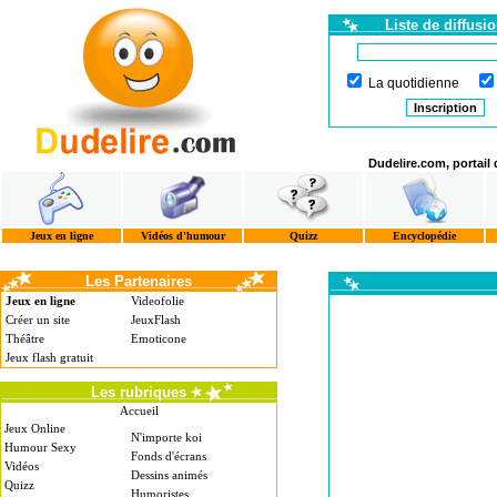
Liste de diffusi
La quotidienne
Dudelire.com, portail
Jeux en ligne
Vidéos d'humour
Quizz
Encyclopédie
Les Partenaires
Jeux en ligne
Videofolie
Créer un site
JeuxFlash
Théâtre
Emoticone
Jeux flash gratuit
Les rubriques
Accueil
Jeux Online
N'importe koi
Humour Sexy
Fonds d'écrans
Vidéos
Dessins animés
Quizz
Humoristes