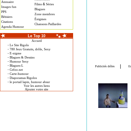
Annuaire
&
Films
Séries
Images fun
Blagues
PPS
Zone membres
Bétisiers
Énigmes
Citations
Chansons Paillardes
Agenda Humour
Le Top 10
Accueil
-
Le Site Rigolo
-
780 Jeux Gratuits, drôle, Sexy
-
E-nigme
-
Blagues & Dessins
-
Humour Sexy
-
Blagues-L
-
Cefoo.net
-
Carte-humour
-
Diaporamas Rigolos
-
le portail lapin, humour absur
Voir les autres liens
Ajouter votre site