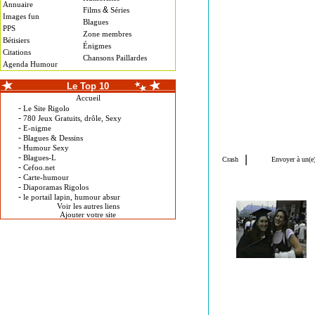
Annuaire
&
Films
Séries
Images fun
Blagues
PPS
Zone membres
Bétisiers
Énigmes
Citations
Chansons Paillardes
Agenda Humour
Le Top 10
Accueil
-
Le Site Rigolo
-
780 Jeux Gratuits, drôle, Sexy
-
E-nigme
-
Blagues & Dessins
-
Humour Sexy
-
Blagues-L
-
Cefoo.net
-
Carte-humour
-
Diaporamas Rigolos
-
le portail lapin, humour absur
Voir les autres liens
Ajouter votre site