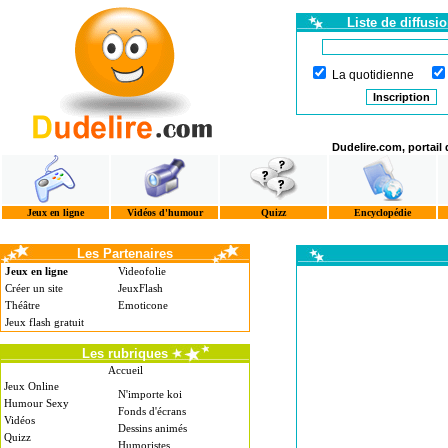
Liste de diffusi
La quotidienne
Dudelire.com, portail
Jeux en ligne
Vidéos d'humour
Quizz
Encyclopédie
Les Partenaires
Jeux en ligne
Videofolie
Créer un site
JeuxFlash
Théâtre
Emoticone
Jeux flash gratuit
Les rubriques
Accueil
Jeux Online
N'importe koi
Humour Sexy
Fonds d'écrans
Vidéos
Dessins animés
Quizz
Humoristes