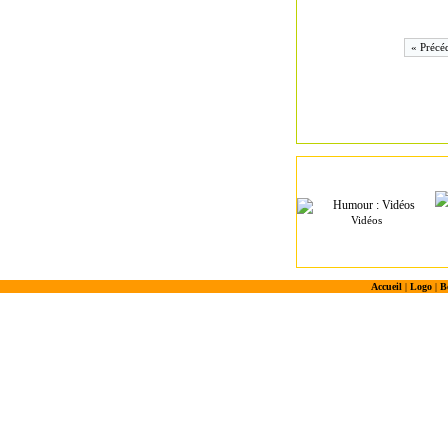
« Précé
Vidéos
Accueil
|
Logo
|
B