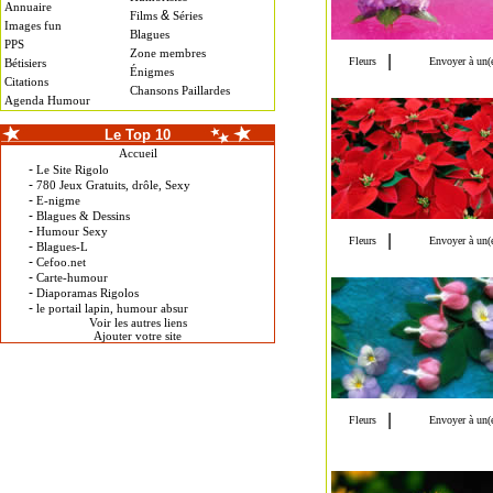
Annuaire
&
Films
Séries
Images fun
Blagues
PPS
Zone membres
Bétisiers
Énigmes
Citations
Chansons Paillardes
Agenda Humour
Le Top 10
Accueil
-
Le Site Rigolo
-
780 Jeux Gratuits, drôle, Sexy
-
E-nigme
-
Blagues & Dessins
-
Humour Sexy
-
Blagues-L
-
Cefoo.net
-
Carte-humour
-
Diaporamas Rigolos
-
le portail lapin, humour absur
Voir les autres liens
Ajouter votre site