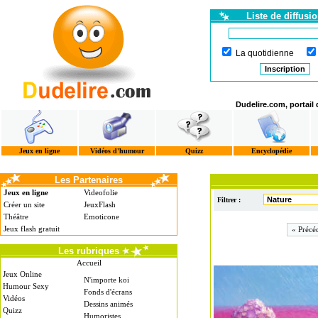
Liste de diffusi
La quotidienne
Dudelire.com, portail
Jeux en ligne
Vidéos d'humour
Quizz
Encyclopédie
Les Partenaires
Jeux en ligne
Videofolie
Filtrer :
Créer un site
JeuxFlash
Théâtre
Emoticone
Jeux flash gratuit
« Précé
Les rubriques
Accueil
Jeux Online
N'importe koi
Humour Sexy
Fonds d'écrans
Vidéos
Dessins animés
Quizz
Humoristes