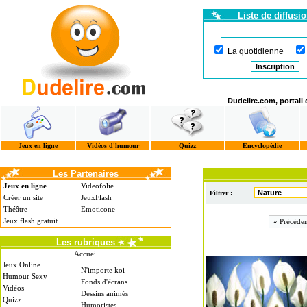
Liste de diffusi
La quotidienne
Dudelire.com, portail
Jeux en ligne
Vidéos d'humour
Quizz
Encyclopédie
Les Partenaires
Jeux en ligne
Videofolie
Filtrer :
Créer un site
JeuxFlash
Théâtre
Emoticone
Jeux flash gratuit
« Précéden
Les rubriques
Accueil
Jeux Online
N'importe koi
Humour Sexy
Fonds d'écrans
Vidéos
Dessins animés
Quizz
Humoristes