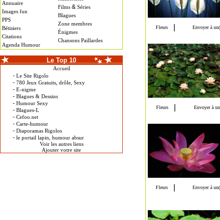
Annuaire
&
Films
Séries
Images fun
Blagues
PPS
Zone membres
Bétisiers
Énigmes
Citations
Chansons Paillardes
Agenda Humour
Le Top 10
Accueil
-
Le Site Rigolo
-
780 Jeux Gratuits, drôle, Sexy
-
E-nigme
-
Blagues & Dessins
-
Humour Sexy
-
Blagues-L
-
Cefoo.net
-
Carte-humour
-
Diaporamas Rigolos
-
le portail lapin, humour absur
Voir les autres liens
Ajouter votre site