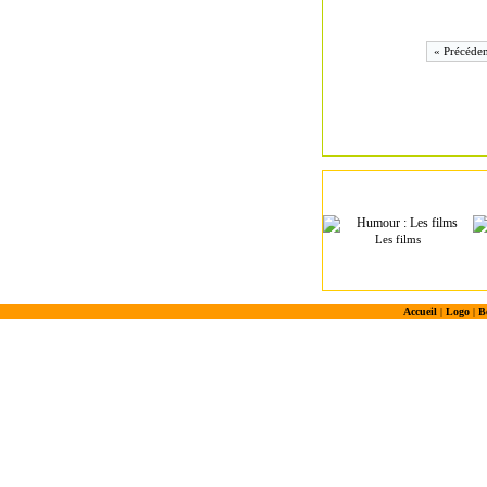
« Précéden
Les films
Accueil
|
Logo
|
B