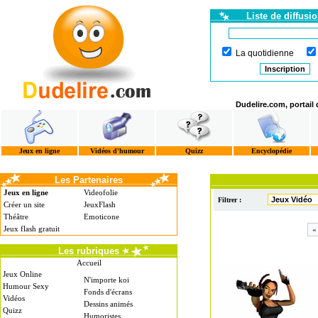
Liste de diffusi
La quotidienne
Dudelire.com, portail
Jeux en ligne
Vidéos d'humour
Quizz
Encyclopédie
Les Partenaires
Jeux en ligne
Videofolie
Filtrer :
Créer un site
JeuxFlash
Théâtre
Emoticone
Jeux flash gratuit
«
Les rubriques
Accueil
Jeux Online
N'importe koi
Humour Sexy
Fonds d'écrans
Vidéos
Dessins animés
Quizz
Humoristes