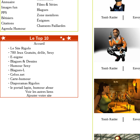
Annuaire
&
Films
Séries
Images fun
Blagues
PPS
Zone membres
Bétisiers
Énigmes
Citations
Chansons Paillardes
Agenda Humour
Le Top 10
Accueil
-
Le Site Rigolo
-
780 Jeux Gratuits, drôle, Sexy
-
E-nigme
-
Blagues & Dessins
-
Humour Sexy
-
Blagues-L
-
Cefoo.net
-
Carte-humour
-
Diaporamas Rigolos
-
le portail lapin, humour absur
Voir les autres liens
Ajouter votre site