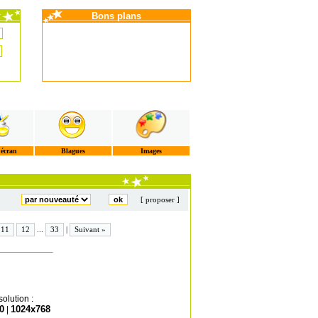
Bons plans
'écran
Blagues
Images
[ proposer ]
11
12
...
33
|
Suivant »
olution :
0
1024x768
|