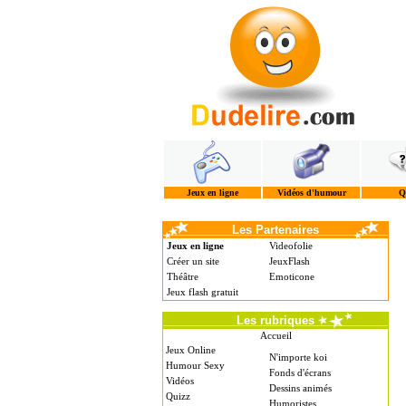
Jeux en ligne
Vidéos d'humour
Q
Les Partenaires
Jeux en ligne
Videofolie
Créer un site
JeuxFlash
Théâtre
Emoticone
Jeux flash gratuit
Les rubriques
Accueil
Jeux Online
N'importe koi
Humour Sexy
Fonds d'écrans
Vidéos
Dessins animés
Quizz
Humoristes