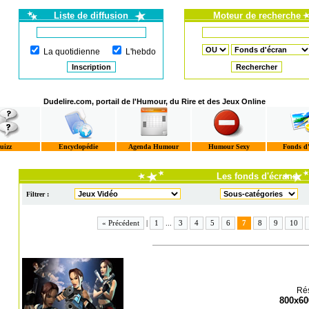
Liste de diffusion
Moteur de recherche
La quotidienne
L'hebdo
Dudelire.com, portail de l'Humour, du Rire et des Jeux Online
uizz
Encyclopédie
Agenda Humour
Humour Sexy
Fonds d
Les fonds d'écrans
Filtrer :
« Précédent
|
1
...
3
4
5
6
7
8
9
10
Rés
800x60