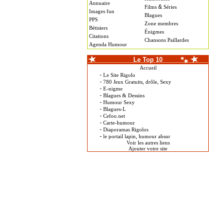
Annuaire
&
Films
Séries
Images fun
Blagues
PPS
Zone membres
Bétisiers
Énigmes
Citations
Chansons Paillardes
Agenda Humour
Le Top 10
Accueil
-
Le Site Rigolo
-
780 Jeux Gratuits, drôle, Sexy
-
E-nigme
-
Blagues & Dessins
-
Humour Sexy
-
Blagues-L
-
Cefoo.net
-
Carte-humour
-
Diaporamas Rigolos
-
le portail lapin, humour absur
Voir les autres liens
Ajouter votre site