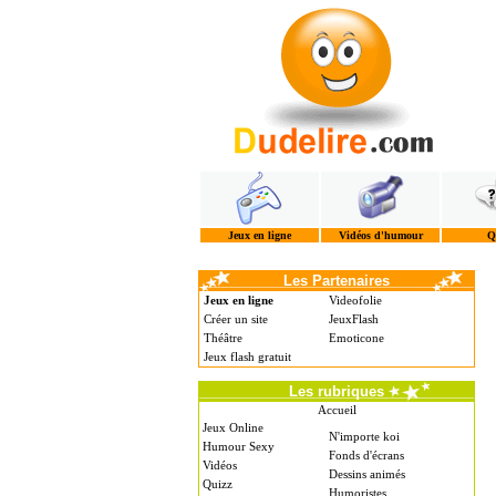
Jeux en ligne
Vidéos d'humour
Q
Les Partenaires
Jeux en ligne
Videofolie
Créer un site
JeuxFlash
Théâtre
Emoticone
Jeux flash gratuit
Les rubriques
Accueil
Jeux Online
N'importe koi
Humour Sexy
Fonds d'écrans
Vidéos
Dessins animés
Quizz
Humoristes