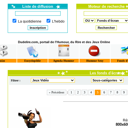
Liste de diffusion
Moteur de recherche
La quotidienne
L'hebdo
Dudelire.com, portail de l'Humour, du Rire et des Jeux Online
uizz
Encyclopédie
Agenda Humour
Humour Sexy
Fonds d
Les fonds d'écrans
Filtrer :
« Précédent
|
1
2
3
4
5
6
7
8
9
Rés
800x60