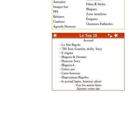
Annuaire
&
Films
Séries
Images fun
Blagues
PPS
Zone membres
Bétisiers
Énigmes
Citations
Chansons Paillardes
Agenda Humour
Le Top 10
Accueil
-
Le Site Rigolo
-
780 Jeux Gratuits, drôle, Sexy
-
E-nigme
-
Blagues & Dessins
-
Humour Sexy
-
Blagues-L
-
Cefoo.net
-
Carte-humour
-
Diaporamas Rigolos
-
le portail lapin, humour absur
Voir les autres liens
Ajouter votre site