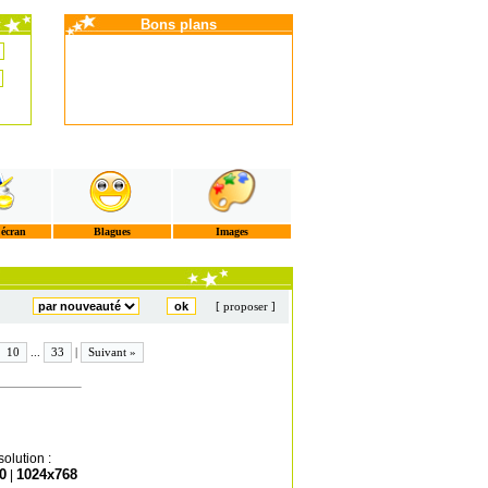
Bons plans
'écran
Blagues
Images
[ proposer ]
10
...
33
|
Suivant »
olution :
0
1024x768
|