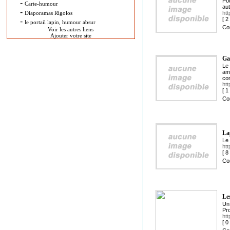
Pou
-
Carte-humour
aut
-
Diaporamas Rigolos
ht
[ 
-
le portail lapin, humour absur
Co
Voir les autres liens
Ajouter votre site
Gas
Le 
ama
co
htt
[ 
Co
La
Le 
htt
[ 
Co
Le
Un 
Pr
htt
[ 