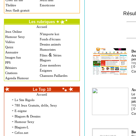
Créer un site
JeuxFlash
Théâtre
Emoticone
Jeux flash gratuit
Résul
Les rubriques
Accueil
Jeux Online
N'importe koi
Humour Sexy
Fonds d'écrans
Vidéos
Dessins animés
Quizz
Humoristes
De
Annuaire
&
Films
Séries
Ann
Images fun
pe
Blagues
PPS
htt
Zone membres
[ 
Bétisiers
Énigmes
Co
Citations
Chansons Paillardes
Agenda Humour
Le Top 10
As
Le 
Accueil
con
-
Le Site Rigolo
jal
-
htt
780 Jeux Gratuits, drôle, Sexy
[ 
-
E-nigme
Co
-
Blagues & Dessins
-
Humour Sexy
-
Blagues-L
-
Bo
Cefoo.net