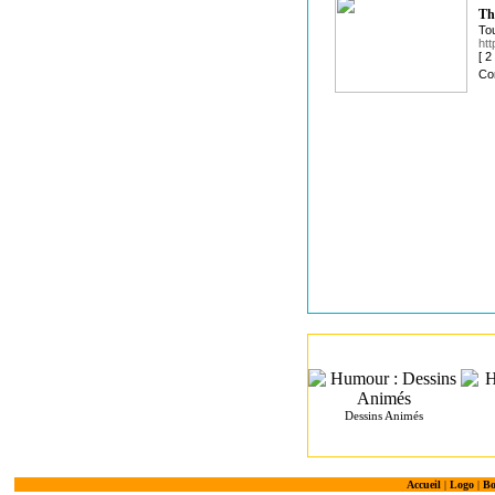
Th
Tou
ht
[ 
Co
Dessins Animés
Accueil
|
Logo
|
Bo