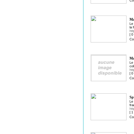
Co
Ma
Le 
la 
ht
[ 
Co
Ma
Le 
col
htt
[ 
Co
Sp
Le 
fra
htt
[ 
Co