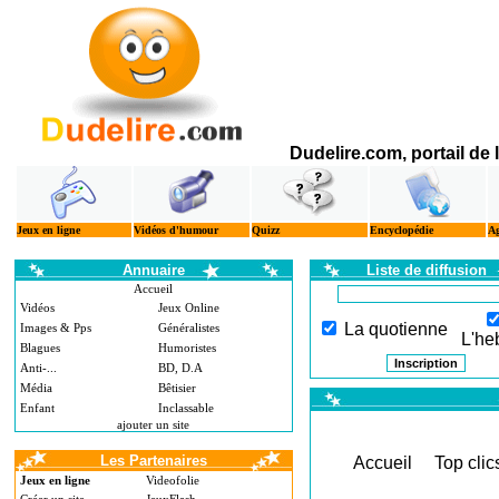
Dudelire.com, portail de
Jeux en ligne
Vidéos d'humour
Quizz
Encyclopédie
A
Annuaire
Liste de diffusion
Accueil
Vidéos
Jeux Online
La quotienne
Images & Pps
Généralistes
L'he
Blagues
Humoristes
Anti-...
BD, D.A
Média
Bêtisier
Enfant
Inclassable
ajouter un site
Les Partenaires
Accueil
Top clic
Jeux en ligne
Videofolie