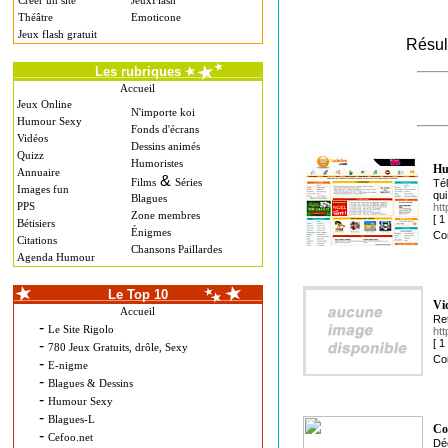
Créer un site
JeuxFlash
Théâtre
Emoticone
Jeux flash gratuit
Résul
Les rubriques
Accueil
Jeux Online
N'importe koi
Humour Sexy
Fonds d'écrans
Vidéos
Dessins animés
Quizz
Humoristes
Hu
Annuaire
&
Films
Séries
Tél
Images fun
qui
Blagues
PPS
htt
Zone membres
[ 
Bétisiers
Énigmes
Co
Citations
Chansons Paillardes
Agenda Humour
Le Top 10
Vi
Accueil
Ret
-
Le Site Rigolo
htt
-
[ 
780 Jeux Gratuits, drôle, Sexy
Co
-
E-nigme
-
Blagues & Dessins
-
Humour Sexy
-
Blagues-L
Co
-
Cefoo.net
Déc