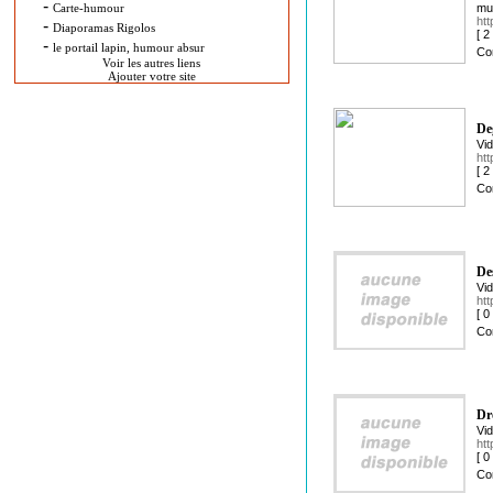
-
Carte-humour
mus
ht
-
Diaporamas Rigolos
[ 
-
le portail lapin, humour absur
Co
Voir les autres liens
Ajouter votre site
De
Vid
ht
[ 
Co
De
Vid
ht
[ 
Co
Dr
Vid
htt
[ 
Co