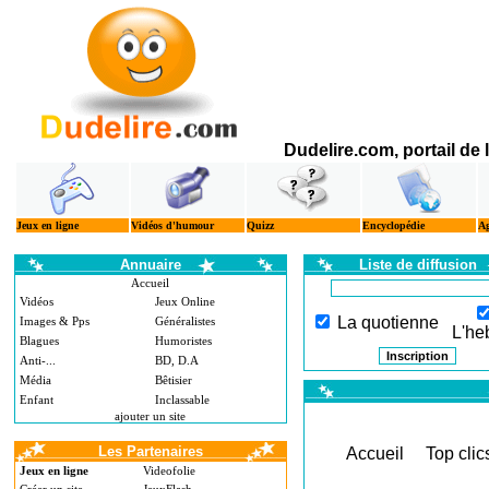
Dudelire.com, portail de
Jeux en ligne
Vidéos d'humour
Quizz
Encyclopédie
A
Annuaire
Liste de diffusion
Accueil
Vidéos
Jeux Online
La quotienne
Images & Pps
Généralistes
L'he
Blagues
Humoristes
Anti-...
BD, D.A
Média
Bêtisier
Enfant
Inclassable
ajouter un site
Les Partenaires
Accueil
Top clic
Jeux en ligne
Videofolie