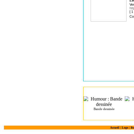
Lo
Ven
htt
[ 
Co
Bande dessinée
Accueil
|
Logo
|
Bo