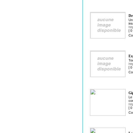
Dr
Un 
ins
htt
[ 
Co
Ex
Tou
htt
[ 
Co
Gi
Le 
com
htt
[ 
Co