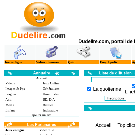
Dudelire.com, portail de
Jeux en ligne
Vidéos d'humour
Quizz
Encyclopédie
A
Annuaire
Liste de diffusion
Accueil
Vidéos
Jeux Online
La quotienne
Images & Pps
Généralistes
L'he
Blagues
Humoristes
Anti-...
BD, D.A
Média
Bêtisier
Enfant
Inclassable
ajouter un site
Les Partenaires
Accueil
Top clic
Jeux en ligne
Videofolie