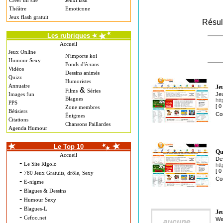
Créer un site
JeuxFlash
Théâtre
Emoticone
Jeux flash gratuit
Résul
Les rubriques
Accueil
Jeux Online
N'importe koi
Humour Sexy
Fonds d'écrans
Vidéos
Dessins animés
Quizz
Humoristes
Annuaire
Je
&
Films
Séries
Images fun
Jeu
Blagues
htt
PPS
[ 
Zone membres
Bétisiers
Co
Énigmes
Citations
Chansons Paillardes
Agenda Humour
Le Top 10
Qu
Accueil
Des
-
Le Site Rigolo
htt
-
[ 
780 Jeux Gratuits, drôle, Sexy
Co
-
E-nigme
-
Blagues & Dessins
-
Humour Sexy
-
Blagues-L
Je
-
Cefoo.net
Web