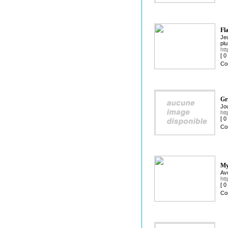
Fl
Jeu
plu
htt
[ 
Co
Gr
Jou
htt
[ 
Co
My
Ave
ht
[ 
Co