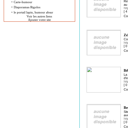
-
Ref
Carte-humour
au 
-
Diaporamas Rigolos
htt
-
[ 
le portail lapin, humour absur
Co
Voir les autres liens
Ajouter votre site
Ze
Com
ht
[ 
Co
Béb
La 
d'e
htt
[ 
Co
Be
Sit
ave
htt
[ 
Co