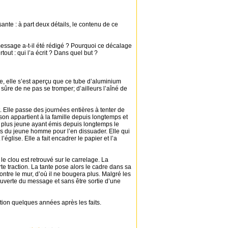
sante : à part deux détails, le contenu de ce
essage a-t-il été rédigé ? Pourquoi ce décalage
tout : qui l’a écrit ? Dans quel but ?
lle, elle s’est aperçu que ce tube d’aluminium
 sûre de ne pas se tromper; d’ailleurs l’aîné de
Elle passe des journées entières à tenter de
on appartient à la famille depuis longtemps et
 le plus jeune ayant émis depuis longtemps le
ives du jeune homme pour l’en dissuader. Elle qui
église. Elle a fait encadrer le papier et l’a
le clou est retrouvé sur le carrelage. La
rte traction. La tante pose alors le cadre dans sa
tre le mur, d’où il ne bougera plus. Malgré les
ouverte du message et sans être sortie d’une
ion quelques années après les faits.