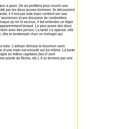
anc a jauni. On en profitera pour rouvrir une
ulté par les deux jeunes hommes. Ils découvrent
ente, il n’est pas vide mais contient sur une
 d’aluminium d’une douzaine de centimètres
rsque qu’on le secoue, il fait entendre un léger
se, apparemment bloqué. Le plus jeune des deux
erture avec des pinces. La tante s’y oppose, elle
cidé, dès le lendemain chez un horloger qui
le tube. L’artisan dévisse le bouchon sans
ume d’une main est enroulé sur lui-même. La tante
igée en lettres capitales (les D sont
ne pointe de flèche, etc.). Il se termine par une