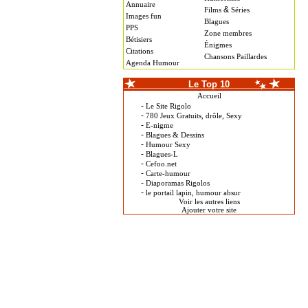
Annuaire
&
Films
Séries
Images fun
Blagues
PPS
Zone membres
Bétisiers
Énigmes
Citations
Chansons Paillardes
Agenda Humour
Le Top 10
Accueil
-
Le Site Rigolo
-
780 Jeux Gratuits, drôle, Sexy
-
E-nigme
-
Blagues & Dessins
-
Humour Sexy
-
Blagues-L
-
Cefoo.net
-
Carte-humour
-
Diaporamas Rigolos
-
le portail lapin, humour absur
Voir les autres liens
Ajouter votre site