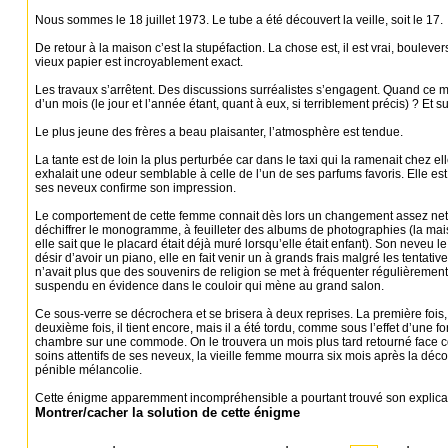
Nous sommes le 18 juillet 1973. Le tube a été découvert la veille, soit le 17.
De retour à la maison c’est la stupéfaction. La chose est, il est vrai, boulever
vieux papier est incroyablement exact.
Les travaux s’arrêtent. Des discussions surréalistes s’engagent. Quand ce m
d’un mois (le jour et l’année étant, quant à eux, si terriblement précis) ? Et sur
Le plus jeune des frères a beau plaisanter, l’atmosphère est tendue.
La tante est de loin la plus perturbée car dans le taxi qui la ramenait chez e
exhalait une odeur semblable à celle de l’un de ses parfums favoris. Elle est
ses neveux confirme son impression.
Le comportement de cette femme connait dès lors un changement assez net. 
déchiffrer le monogramme, à feuilleter des albums de photographies (la mais
elle sait que le placard était déjà muré lorsqu’elle était enfant). Son neveu
désir d’avoir un piano, elle en fait venir un à grands frais malgré les tentat
n’avait plus que des souvenirs de religion se met à fréquenter régulièrement l’
suspendu en évidence dans le couloir qui mène au grand salon.
Ce sous-verre se décrochera et se brisera à deux reprises. La première fois, 
deuxième fois, il tient encore, mais il a été tordu, comme sous l’effet d’une fo
chambre sur une commode. On le trouvera un mois plus tard retourné face con
soins attentifs de ses neveux, la vieille femme mourra six mois après la déc
pénible mélancolie.
Cette énigme apparemment incompréhensible a pourtant trouvé son explicat
Montrer/cacher la solution de cette énigme