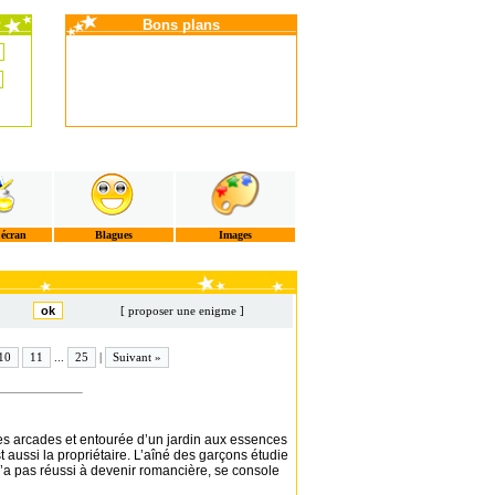
Bons plans
'écran
Blagues
Images
[ proposer une enigme ]
10
11
...
25
|
Suivant »
es arcades et entourée d’un jardin aux essences
t aussi la propriétaire. L’aîné des garçons étudie
 n’a pas réussi à devenir romancière, se console