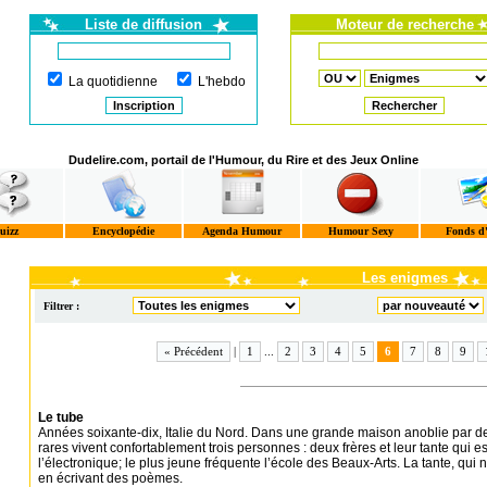
Liste de diffusion
Moteur de recherche
La quotidienne
L'hebdo
Dudelire.com, portail de l'Humour, du Rire et des Jeux Online
uizz
Encyclopédie
Agenda Humour
Humour Sexy
Fonds d
Les enigmes
Filtrer :
« Précédent
|
1
...
2
3
4
5
6
7
8
9
Le tube
Années soixante-dix, Italie du Nord. Dans une grande maison anoblie par d
rares vivent confortablement trois personnes : deux frères et leur tante qui es
l’électronique; le plus jeune fréquente l’école des Beaux-Arts. La tante, qui
en écrivant des poèmes.