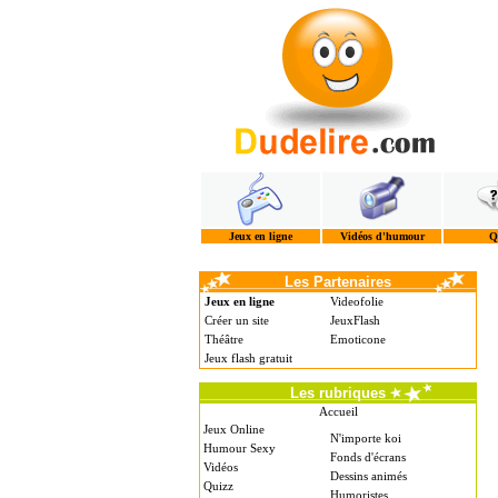
Jeux en ligne
Vidéos d'humour
Q
Les Partenaires
Jeux en ligne
Videofolie
Créer un site
JeuxFlash
Théâtre
Emoticone
Jeux flash gratuit
Les rubriques
Accueil
Jeux Online
N'importe koi
Humour Sexy
Fonds d'écrans
Vidéos
Dessins animés
Quizz
Humoristes