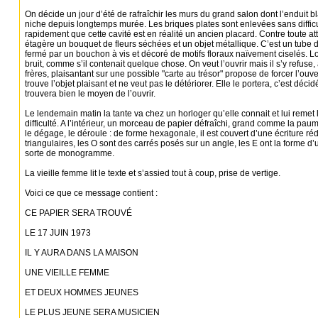
On décide un jour d’été de rafraîchir les murs du grand salon dont l’enduit bl
niche depuis longtemps murée. Les briques plates sont enlevées sans diffic
rapidement que cette cavité est en réalité un ancien placard. Contre toute att
étagère un bouquet de fleurs séchées et un objet métallique. C’est un tube
fermé par un bouchon à vis et décoré de motifs floraux naïvement ciselés. Lo
bruit, comme s’il contenait quelque chose. On veut l’ouvrir mais il s’y refu
frères, plaisantant sur une possible "carte au trésor" propose de forcer l’ouv
trouve l’objet plaisant et ne veut pas le détériorer. Elle le portera, c’est dé
trouvera bien le moyen de l’ouvrir.
Le lendemain matin la tante va chez un horloger qu’elle connait et lui remet 
difficulté. A l’intérieur, un morceau de papier défraîchi, grand comme la pa
le dégage, le déroule : de forme hexagonale, il est couvert d’une écriture réd
triangulaires, les O sont des carrés posés sur un angle, les E ont la forme d’u
sorte de monogramme.
La vieille femme lit le texte et s’assied tout à coup, prise de vertige.
Voici ce que ce message contient :
CE PAPIER SERA TROUVÉ
LE 17 JUIN 1973
IL Y AURA DANS LA MAISON
UNE VIEILLE FEMME
ET DEUX HOMMES JEUNES
LE PLUS JEUNE SERA MUSICIEN