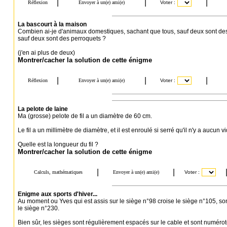
La bascourt à la maison
Combien ai-je d'animaux domestiques, sachant que tous, sauf deux sont des 
sauf deux sont des perroquets ?
(j'en ai plus de deux)
Montrer/cacher la solution de cette énigme
La pelote de laine
Ma (grosse) pelote de fil a un diamètre de 60 cm.
Le fil a un millimètre de diamètre, et il est enroulé si serré qu'il n'y a aucun v
Quelle est la longueur du fil ?
Montrer/cacher la solution de cette énigme
Enigme aux sports d'hiver...
Au moment ou Yves qui est assis sur le siège n°98 croise le siège n°105, so
le siège n°230.
Bien sûr, les sièges sont régulièrement espacés sur le cable et sont numéroté