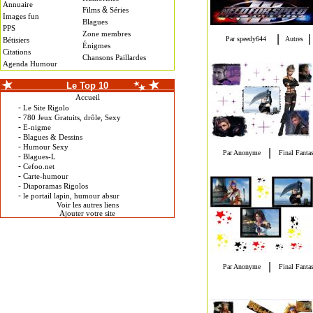
Annuaire
&
Films
Séries
Images fun
Blagues
PPS
Zone membres
Bétisiers
Énigmes
Citations
Chansons Paillardes
Agenda Humour
Le Top 10
Accueil
-
Le Site Rigolo
-
780 Jeux Gratuits, drôle, Sexy
-
E-nigme
-
Blagues & Dessins
-
Humour Sexy
-
Blagues-L
-
Cefoo.net
-
Carte-humour
-
Diaporamas Rigolos
-
le portail lapin, humour absur
Voir les autres liens
Ajouter votre site