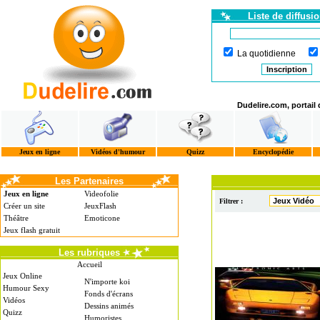
Liste de diffusi
La quotidienne
Dudelire.com, portail
Jeux en ligne
Vidéos d'humour
Quizz
Encyclopédie
Les Partenaires
Jeux en ligne
Videofolie
Filtrer :
Créer un site
JeuxFlash
Théâtre
Emoticone
Jeux flash gratuit
Les rubriques
Accueil
Jeux Online
N'importe koi
Humour Sexy
Fonds d'écrans
Vidéos
Dessins animés
Quizz
Humoristes